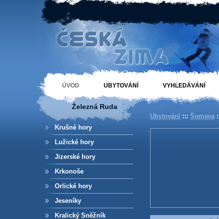
Ubytování Železná
Ruda České hory
ÚVOD
UBYTOVÁNÍ
VYHLEDÁVÁNÍ
Železná Ruda
Ubytování
:::
Šumava
:
Krušné hory
Lužické hory
Jizerské hory
Krkonoše
Orlické hory
Jeseníky
Kralický Sněžník