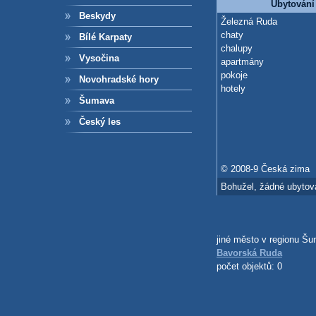
Ubytování
Beskydy
Železná Ruda
chaty
Bílé Karpaty
chalupy
Vysočina
apartmány
pokoje
Novohradské hory
hotely
Šumava
Český les
© 2008-9 Česká zima
Bohužel, žádné ubytová
jiné město v regionu Š
Bavorská Ruda
počet objektů: 0