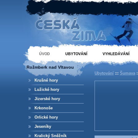
Ubytování Rožmberk
nad Vltavou České
ÚVOD
UBYTOVÁNÍ
VYHLEDÁVÁNÍ
Rožmberk nad Vltavou
Ubytování
:::
Šumava
:
hory
Krušné hory
Lužické hory
Jizerské hory
Krkonoše
Orlické hory
Jeseníky
Kralický Sněžník