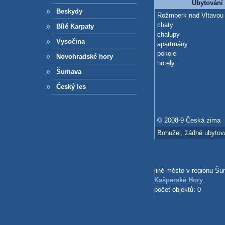
Ubytování
Beskydy
Rožmberk nad Vltavou
chaty
Bílé Karpaty
chalupy
Vysočina
apartmány
pokoje
Novohradské hory
hotely
Šumava
Český les
© 2008-9 Česká zima
Bohužel, žádné ubytov
jiné město v regionu Š
Kašperské Hory
počet objektů: 0