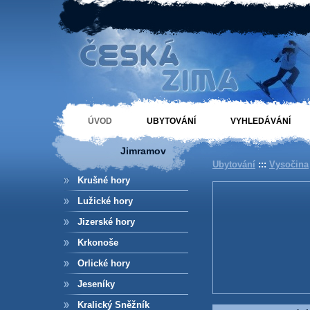
Ubytování Jimramov
České hory
ÚVOD
UBYTOVÁNÍ
VYHLEDÁVÁNÍ
Jimramov
Ubytování
:::
Vysočina
Krušné hory
Lužické hory
Jizerské hory
Krkonoše
Orlické hory
Jeseníky
Kralický Sněžník