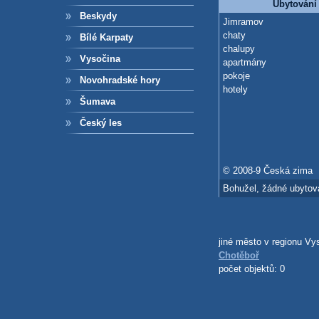
Ubytování
Beskydy
Jimramov
chaty
Bílé Karpaty
chalupy
Vysočina
apartmány
pokoje
Novohradské hory
hotely
Šumava
Český les
© 2008-9 Česká zima
Bohužel, žádné ubytová
jiné město v regionu Vy
Chotěboř
počet objektů: 0