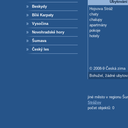
Ubytování
Beskydy
Hojsova Stráž
chaty
Bílé Karpaty
chalupy
Vysočina
apartmány
pokoje
Novohradské hory
hotely
Šumava
Český les
© 2008-9 Česká zima
Bohužel, žádné ubytová
jiné město v regionu Š
Strážov
počet objektů: 0