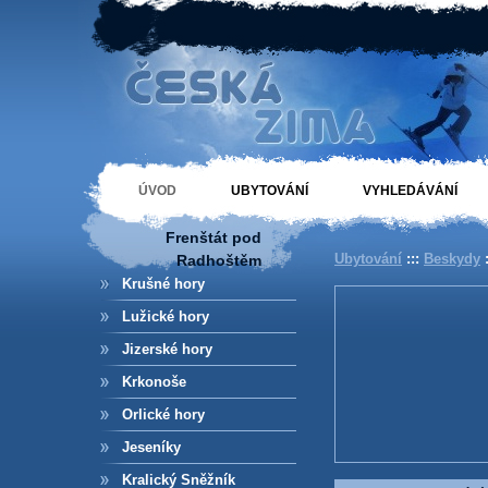
Ubytování Frenštát
pod Radhoštěm
ÚVOD
UBYTOVÁNÍ
VYHLEDÁVÁNÍ
Frenštát pod
Ubytování
:::
Beskydy
:
Radhoštěm
České hory
Krušné hory
Lužické hory
Jizerské hory
Krkonoše
Orlické hory
Jeseníky
Kralický Sněžník