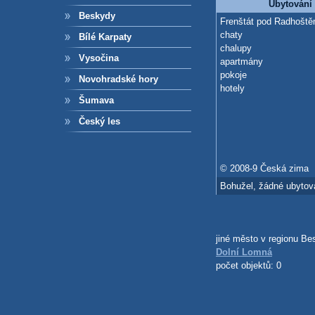
Ubytování
Beskydy
Frenštát pod Radhošt
chaty
Bílé Karpaty
chalupy
Vysočina
apartmány
pokoje
Novohradské hory
hotely
Šumava
Český les
© 2008-9 Česká zima
Bohužel, žádné ubytová
jiné město v regionu Be
Dolní Lomná
počet objektů: 0